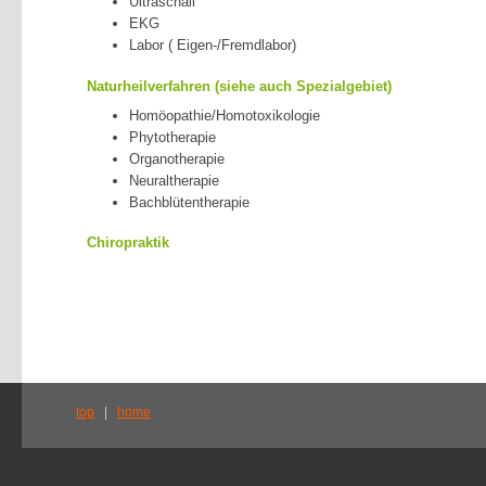
Ultraschall
EKG
Labor ( Eigen-/Fremdlabor)
Naturheilverfahren (siehe auch Spezialgebiet)
Homöopathie/Homotoxikologie
Phytotherapie
Organotherapie
Neuraltherapie
Bachblütentherapie
Chiropraktik
top
|
home