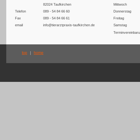
82024 Taufkirchen
Mittwoch
Telefon
089 - 54 84 66 60
Donnerstag
Fax
089 - 54 84 66 61
Freitag
email
info@tierarztpraxis-taufkirchen.de
Samstag
Terminvereinbar
top
|
home